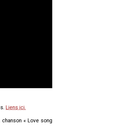
es.
Liens ici.
la chanson « Love song